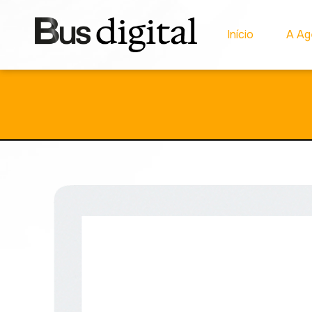
Início
A Ag